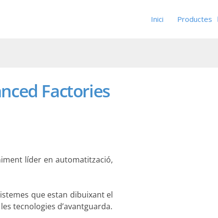
Inici
Productes
anced Factories
niment líder en automatització,
sistemes que estan dibuixant el
i les tecnologies d’avantguarda.