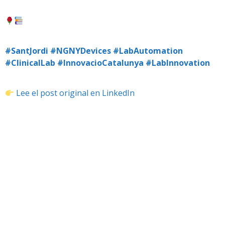
#SantJordi
#NGNYDevices
#LabAutomation
#ClinicalLab
#InnovacioCatalunya
#LabInnovation
Lee el post original en LinkedIn